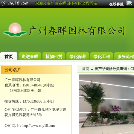
在线客服:
首页
走进春晖
植物租赁
绿化保养
绿化工程
服务流程
首页
→
按产品规格分类查询
：
C
公司名片
广州春晖园林有限公司
联系电话：15918748646 刘小姐
13763336836 王小姐
投诉热线：13763336836 王小姐
公司/花场地址：广州市荔湾区龙溪大道
花卉博览园花博大道5号
公司网址：http://www.chy18.com