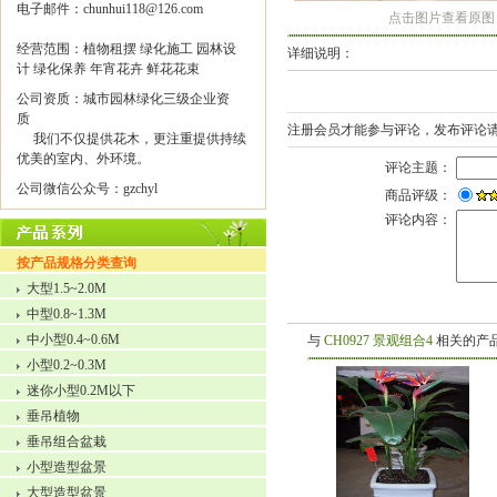
电子邮件：chunhui118@126.com
点击图片查看原图
经营范围：植物租摆 绿化施工 园林设
详细说明：
计 绿化保养 年宵花卉 鲜花花束
公司资质：城市园林绿化三级企业资
质
注册会员才能参与评论，发布评论
我们不仅提供花木，更注重提供持续
优美的室内、外环境。
评论主题：
公司微信公众号：gzchyl
商品评级：
评论内容：
按产品规格分类查询
大型1.5~2.0M
中型0.8~1.3M
中小型0.4~0.6M
与
CH0927 景观组合4
相关的产
小型0.2~0.3M
迷你小型0.2M以下
垂吊植物
垂吊组合盆栽
小型造型盆景
大型造型盆景