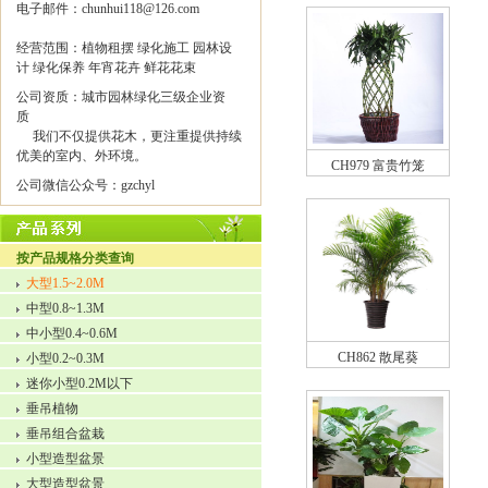
电子邮件：chunhui118@126.com
经营范围：植物租摆 绿化施工 园林设
计 绿化保养 年宵花卉 鲜花花束
公司资质：城市园林绿化三级企业资
质
我们不仅提供花木，更注重提供持续
优美的室内、外环境。
CH979 富贵竹笼
公司微信公众号：gzchyl
按产品规格分类查询
大型1.5~2.0M
中型0.8~1.3M
中小型0.4~0.6M
CH862 散尾葵
小型0.2~0.3M
迷你小型0.2M以下
垂吊植物
垂吊组合盆栽
小型造型盆景
大型造型盆景