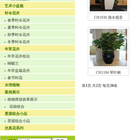
艺术小盆栽
时令花卉
CH1030 滴水观音
春季时令花卉
夏季时令花卉
秋季时令花卉
冬季时令花卉
年宵花卉
年宵花卉组合
蝴蝶兰
年宵盆栽花卉
CH1184 琴叶榕
春节时花
水培植物
第
1
页 共
2
页 每页
20
条
案例展示
植物摆放效果展示
花箱组合
景观组合小品
景观组合小品
仿真花系列