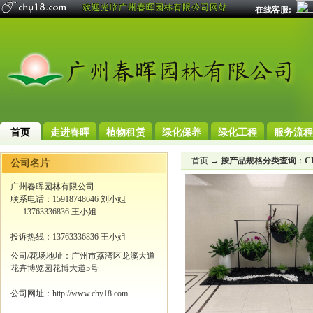
在线客服:
首页
走进春晖
植物租赁
绿化保养
绿化工程
服务流程
首页
→
按产品规格分类查询
：
C
公司名片
广州春晖园林有限公司
联系电话：15918748646 刘小姐
13763336836 王小姐
投诉热线：13763336836 王小姐
公司/花场地址：广州市荔湾区龙溪大道
花卉博览园花博大道5号
公司网址：http://www.chy18.com