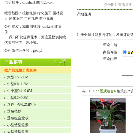
电子邮件：chunhui118@126.com
点击图片查看原图
经营范围：植物租摆 绿化施工 园林设
详细说明：
计 绿化保养 年宵花卉 鲜花花束
公司资质：城市园林绿化三级企业资
质
注册会员才能参与评论，发布评论
我们不仅提供花木，更注重提供持续
优美的室内、外环境。
评论主题：
公司微信公众号：gzchyl
商品评级：
评论内容：
按产品规格分类查询
大型1.5~2.0M
中型0.8~1.3M
中小型0.4~0.6M
与
CH0927 景观组合6
相关的产
小型0.2~0.3M
迷你小型0.2M以下
垂吊植物
垂吊组合盆栽
小型造型盆景
大型造型盆景