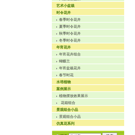
艺术小盆栽
时令花卉
春季时令花卉
夏季时令花卉
秋季时令花卉
冬季时令花卉
年宵花卉
年宵花卉组合
蝴蝶兰
年宵盆栽花卉
春节时花
水培植物
案例展示
植物摆放效果展示
花箱组合
景观组合小品
景观组合小品
仿真花系列