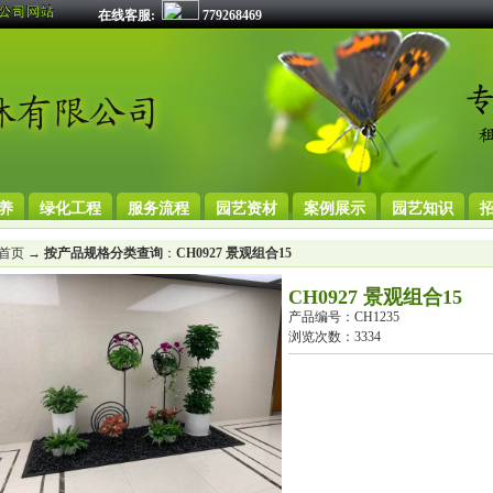
在线客服:
779268469
养
绿化工程
服务流程
园艺资材
案例展示
园艺知识
首页
→
按产品规格分类查询
：
CH0927 景观组合15
CH0927 景观组合15
产品编号：CH1235
浏览次数：3334