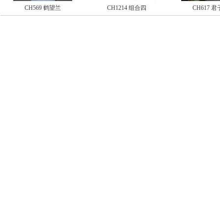
CH569 鹤望兰
CH1214 组合四
CH617 