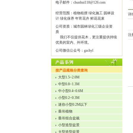
电子邮件：chunhui118@126.com
经营范围：植物租摆 绿化施工 园林设
详
计 绿化保养 年宵花卉 鲜花花束
公司资质：城市园林绿化三级企业资
质
注
我们不仅提供花木，更注重提供持续
优美的室内、外环境。
公司微信公众号：gzchyl
按产品规格分类查询
大型1.5~2.0M
中型0.8~1.3M
中小型0.4~0.6M
小型0.2~0.3M
迷你小型0.2M以下
垂吊植物
垂吊组合盆栽
小型造型盆景
大型造型盆景