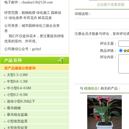
电子邮件：chunhui118@126.com
点击图片查看原图
经营范围：植物租摆 绿化施工 园林设
详细说明：
计 绿化保养 年宵花卉 鲜花花束
公司资质：城市园林绿化三级企业资
质
注册会员才能参与评论，发布评论
我们不仅提供花木，更注重提供持续
优美的室内、外环境。
评论主题：
公司微信公众号：gzchyl
商品评级：
评论内容：
按产品规格分类查询
大型1.5~2.0M
中型0.8~1.3M
中小型0.4~0.6M
与
植物组合1
相关的产品：
小型0.2~0.3M
迷你小型0.2M以下
垂吊植物
垂吊组合盆栽
小型造型盆景
大型造型盆景