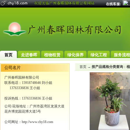
在线客服:
首页
走进春晖
植物租赁
绿化保养
绿化工程
服务流程
首页
→
按产品规格分类查询
：
植
公司名片
广州春晖园林有限公司
联系电话：15918748646 刘小姐
13763336836 王小姐
投诉热线：13763336836 王小姐
公司/花场地址：广州市荔湾区龙溪大道
花卉博览园花博大道5号
公司网址：http://www.chy18.com